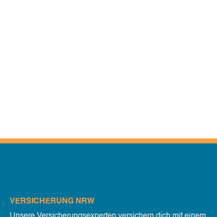
unsere pelzigen Freunde. Ein wichtiger Teil der
Fürsorge ist die Vorsorge.
Weiter lesen!
VERSICHERUNG NRW
Unsere Versicherungsexperten versichern dich mit einem