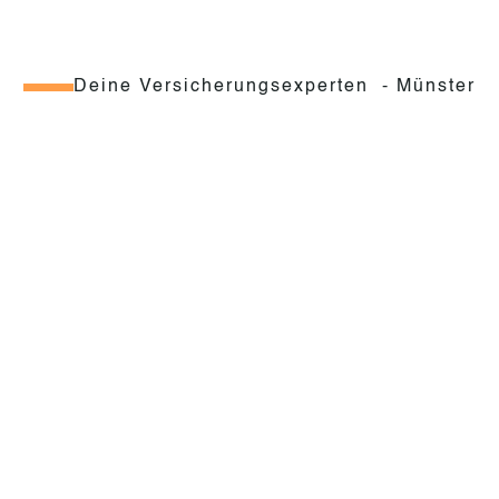
Deine Versicherungsexperten - Münster
Vorsorge beim Tier
Als Tierhalter möchten wir nur das Beste für