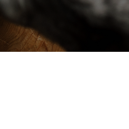
27.2.2024
Hunde
Was ist die GOT?
Die GOT wurde Ende 2022 erhöht, aber was ist das
eigentlich und wer brauch sie?