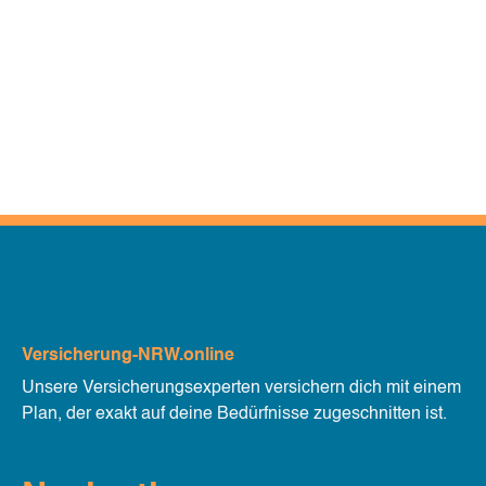
Versicherungsschutz für Behandlungen (auch
veterinärmedizinisch empfohlene
Vorsorgeuntersuchungen) und/oder Operationen im
Zusammenhang mit Trächtigkeit und Geburt
beginnt 30 Tage nach Vertragsbeginn.
Dieser Versicherungsschutz im Zusammenhang mit
einer Trächtigkeit ist für jedes versicherte Tier
begrenzt auf einmal während der gesamten
Vertragslaufzeit.
Hat die
Katzenkrankenversicherung
eine freie Tierarztwahl?
Versicherung-NRW.online
Ja, die Leistungen sind nicht an bestimmte
Unsere Versicherungsexperten versichern dich mit einem
Tierärzte oder Kliniken gebunden. Du kannst dir
Plan, der exakt auf deine Bedürfnisse zugeschnitten ist.
den Tierarzt oder die Tierklinik selbst aussuchen.