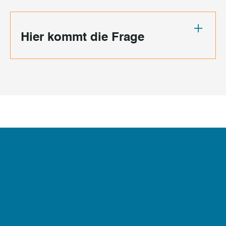
Hier kommt die Frage
Unsere
Katzenkrankenversicherung
reicht vom Basis- bis hin zum
umfassenden Premium Plus-
Schutz: Wie reiche ich
Tierarztrechnungen ein?
Am einfachsten ist es, Informationen über unsere
App einzureichen. Einfach einloggen, Foto oder
Datei hochladen und absenden.
Besonders praktisch: Du kannst auch die