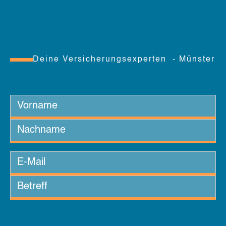
Direktabrechnung mit dem Tierarzt wählen. Dann
erfolgt die Erstattung direkt an den Tierarzt, ohne
weiteren Aufwand.
Ist vor dem Abschluss eine
Deine Versicherungsexperten - Münster
tierärztliche
Gesundheitsprüfung
notwendig?
Nein. Du beantwortest lediglich eine
Gesundheitsfrage und bestätigst, dass dein Tier die
Voraussetzungen erfüllt.
Gilt die Krankenversicherung
meiner Katze auch im Ausland?
Ja, mit der Krankenversicherung sind dein Tier und
du bei einer vorübergehenden Reise weltweit bis
zu 12 Monate im Ausland auf der sicheren Seite.