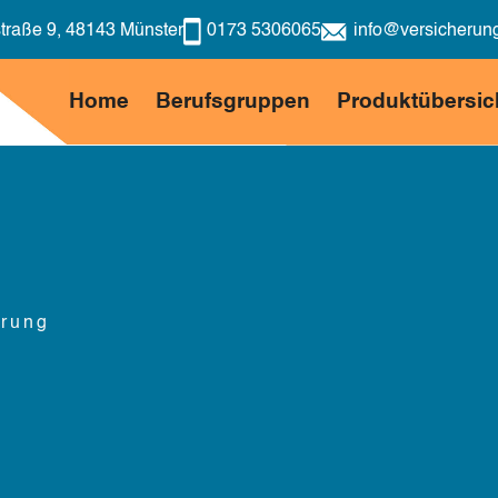
traße 9, 48143 Münster
0173 5306065
info@versicherung
Home
Berufsgruppen
Produktübersic
erung