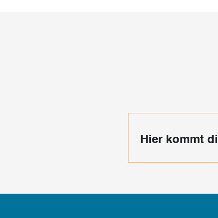
Hier kommt di
Warum ist ein
Der Grund liegt auf de
Daher ist in einigen B
vorgeschrieben. Doch 