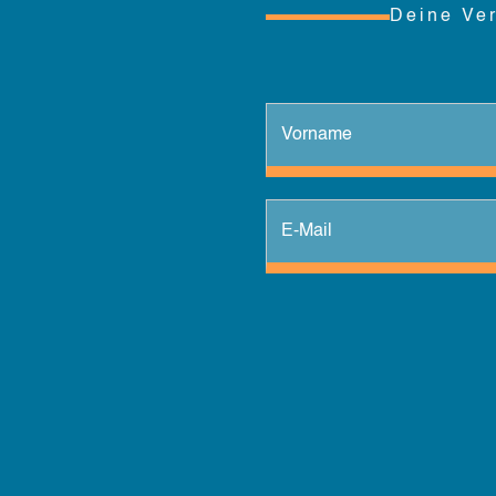
e nach Schaden können auf Sie hohe Schadenersatzansprüch
Deine Ve
einfachen Blechschaden, der bereits mehrere Tausend Euro ko
, für den unter Umständen mehrere Millionen Euro benötigt w
Hunderassen versichert werden?
s Halter folgender Rassen kannst du nicht versichert werden:
rrier
hire-Terrier
en, wie z. B. Miniatur-Bullterier)
x
o
er