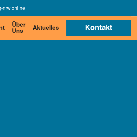
-nrw.online
Über
Kontakt
ht
Aktuelles
Uns