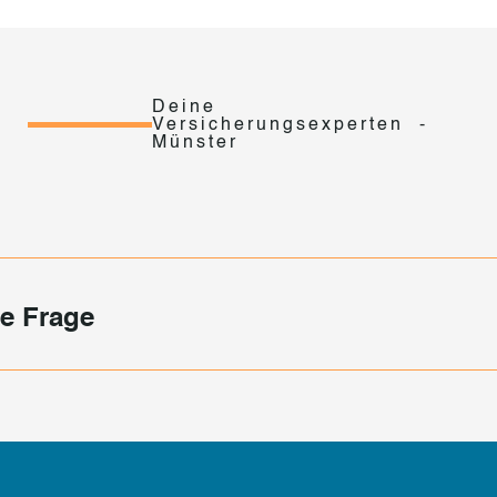
Deine
Versicherungsexperten -
Münster
e Frage
e Tierhalter-Haftpflichtversicherung si
r Hand: Als Eigentümer eines Tieres haften Sie für Schäden, die 
undesländern der Abschluss einer Tierhalter-Haftpflichtversicher
egal ob vorgeschrieben oder nicht, ein Abschluss ist jedem Hu