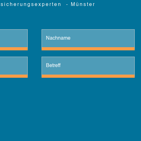
e zukommen.
rsicherungsexperten - Münster
sten kann, bis hin zu
erden.