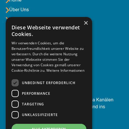
Home
Über Uns
Aktuelles
×
Diese Webseite verwendet
Cookies.
Unser Service
Wir verwenden Cookies, um die
Benutzerfreundlichkeit unserer Website zu
Berufsgruppen
verbessern. Durch die weitere Nutzung
unserer Webseite stimmen Sie der
Produktübersicht
Verwendung von Cookies gemäß unserer
Beratung
Cookie-Richtlinie zu.
Weitere Informationen
UNBEDINGT ERFORDERLICH
Social Media
PERFORMANCE
Nimm noch heute auf unseren Social Media Kanälen
TARGETING
Kontakt mit uns auf, um mehr zu erfahren und ins
Gespräch zu kommen.
UNKLASSIFIZIERTE