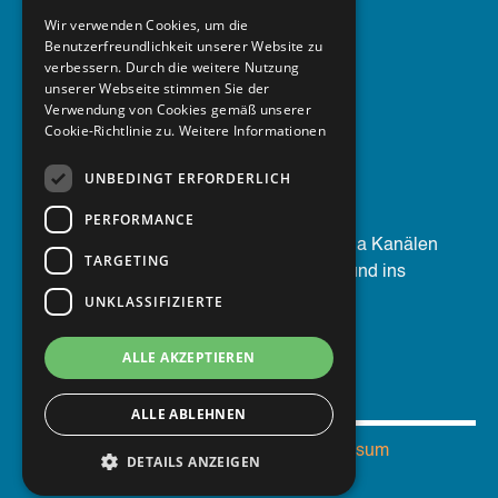
Unser Service
Wir verwenden Cookies, um die
Benutzerfreundlichkeit unserer Website zu
Berufsgruppen
verbessern. Durch die weitere Nutzung
unserer Webseite stimmen Sie der
Produktübersicht
Verwendung von Cookies gemäß unserer
Beratung
Cookie-Richtlinie zu.
Weitere Informationen
UNBEDINGT ERFORDERLICH
Social Media
PERFORMANCE
Nimm noch heute auf unseren Social Media Kanälen
TARGETING
Kontakt mit uns auf, um mehr zu erfahren und ins
Gespräch zu kommen.
UNKLASSIFIZIERTE
ALLE AKZEPTIEREN
ALLE ABLEHNEN
Datenschutzerklärung
Impressum
DETAILS ANZEIGEN
Powered by 4Everglen